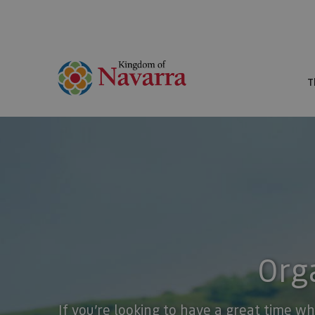
T
Orga
If you’re looking to have a great time wh