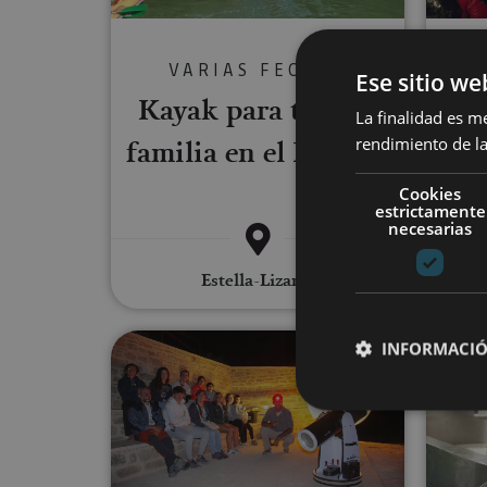
VARIAS FECHAS
Ese sitio we
Kayak para toda la
Riv
La finalidad es m
familia en el Río Ega
de
rendimiento de la
Cookies
estrictamente
necesarias
Estella-Lizarra
A star-filled night (Astro-Tou
INFORMACIÓ
Cookies estrictam