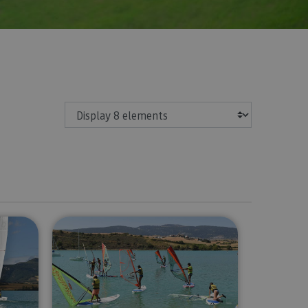
Show
tiation and advanced courses
Windsurfing courses in the Alloz R