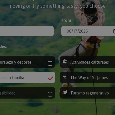
moving or try something tasty, you choose.
From
des:
uraleza y deporte
Actividades culturales
nes en familia
The Way of St James
esibilidad
Turismo regenerativo