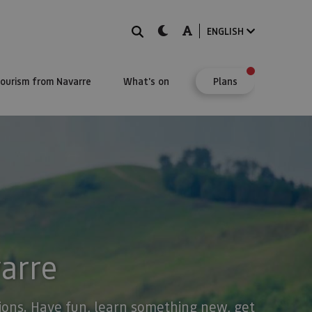
Search
dark-mode
A-mode
ENGLISH
Tourism from Navarre
What's on
Plans
varre
stions. Have fun, learn something new, get