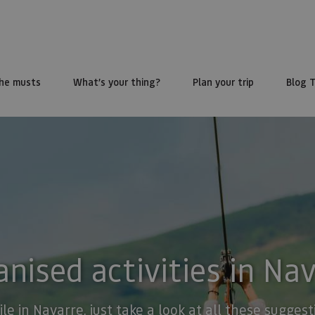
he musts
What’s your thing?
Plan your trip
Blog 
nised activities in Na
ile in Navarre, just take a look at all these sugge