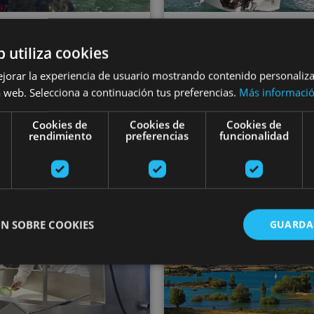
22 JUN - 28 AG
VARIAS FECHAS
b utiliza cookies
Sailing initiat
er Walking cerca
ejorar la experiencia de usuario mostrando contenido personaliz
and advanced
 Estella-Lizarra
 web. Selecciona a continuación tus preferencias.
Más informaci
courses
Cookies de
Cookies de
Cookies de
rendimiento
preferencias
funcionalidad
Estella-Lizarra
Embalse de Alloz, Allo
rism)
Guided tour Cheesemaker Marengo
SUP Yoga o
N SOBRE COOKIES
GUARDA
ente necesarias
Cookies de rendimiento
Cookies de preferencias
Cookie
Cookies no clasificadas