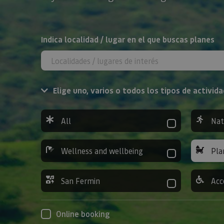
Search
Indica localidad / lugar en el que buscas planes
Elige uno, varios o todos los tipos de activida
All
Nat
Wellness and wellbeing
Pla
San Fermin
Acc
Online booking