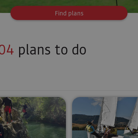
Find plans
04
plans to do
el Río Ega
River Walking cerca de Estella-Lizarra
Sailing ini