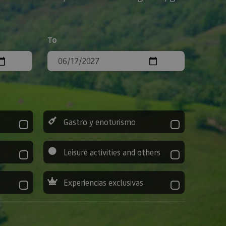
To
Gastro y enoturismo
Leisure activities and others
Experiencias exclusivas