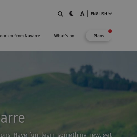
Search
dark-mode
A-mode
ENGLISH
Tourism from Navarre
What's on
Plans
varre
stions. Have fun, learn something new, get