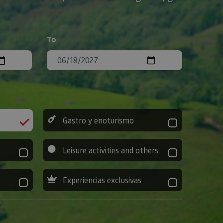
To
Gastro y enoturismo
Leisure activities and others
Experiencias exclusivas