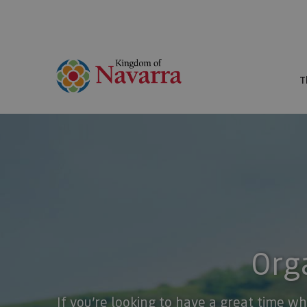
T
Orga
If you’re looking to have a great time wh