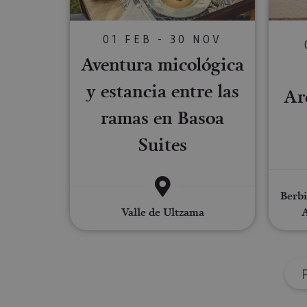
Cookies estrictam
01 FEB - 30 NOV
Las cookies estrictam
gestión de cuentas. E
Aventura micológica
Nombre
y estancia entre las
Ar
CookieScriptConse
ramas en Basoa
Suites
JSESSIONID
Berbi
COOKIE_SUPPORT
Valle de Ultzama
A
Nombre
Nombre
Nombre
_hjSession_3655069
Provee
Nombre
/
Domin
LFR_SESSION_STAT
C
GUEST_LANGUAGE_