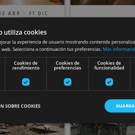
12 ABR - 31 DIC
rdax Monastery
VARIAS FECHA
b utiliza cookies
Tudela Museum
nd San Salvador
ejorar la experiencia de usuario mostrando contenido personaliz
Decanal Palac
Museum
 web. Selecciona a continuación tus preferencias.
Más informaci
Cookies de
Cookies de
Cookies de
rendimiento
preferencias
funcionalidad
Monasterio de Urdax,
Urdazubi/Urdax
Tudela
a entre las ramas en Basoa Suites
Las Eretas Archaeological Site and Museum
Gorges Int
N SOBRE COOKIES
GUARDA