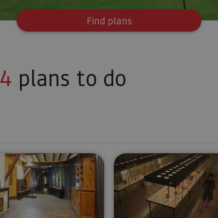
Find plans
4
plans to do
Urdax Monastery and San Salvador Museum
Tudela Mus