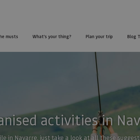
he musts
What’s your thing?
Plan your trip
Blog 
nised activities in Na
ile in Navarre, just take a look at all these sugge