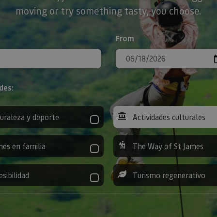
moving or try something tasty, you choose.
From
des:
uraleza y deporte
Actividades culturales
nes en familia
The Way of St James
esibilidad
Turismo regenerativo