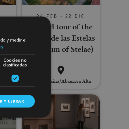
24 FEB - 22 DIC
S
Guided tour of the
 -
Museo de las Estelas
ado y medir el
e
(Museum of Stelae)
ón
Cookies no
clasificadas
Abaurregaina/Abaurrea Alta
erpretation Centre
University of Navarra Museum, gu
R Y CERRAR