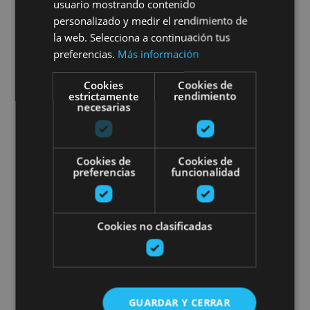
Sailing initiation and
usuario mostrando contenido
personalizado y medir el rendimiento de
advanced courses
la web. Selecciona a continuación tus
preferencias.
Más información
Cookies
Cookies de
estrictamente
rendimiento
Embalse de Alloz, Alloz
necesarias
Windsurfing courses in the Alloz
Cookies de
Cookies de
preferencias
funcionalidad
Cookies no clasificadas
22 JUN - 28 AGO
Windsurfing courses in the
GUARDAR Y CERRAR