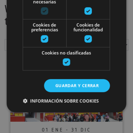
necesarias
We have located
1
plans
to do
Cookies de
Cookies de
preferencias
funcionalidad
Cookies no clasificadas
Show
Guided visit to Pamplona
GUARDAR Y CERRAR
INFORMACIÓN SOBRE COOKIES
Cookies estrictamente necesarias
01 ENE - 31 DIC
Cookies de rendimiento