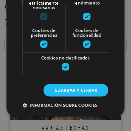
estrictamente
rendimiento
We have located
1
plans
necesarias
to do
Cookies de
Cookies de
preferencias
funcionalidad
Show
Cookies no clasificadas
Guided tour of the Royal Muniti
GUARDAR Y CERRAR
INFORMACIÓN SOBRE COOKIES
VARIAS FECHAS
Cookies estrictamente necesarias