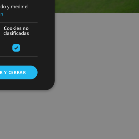
ado y medir el
ón
Cookies no
clasificadas
R Y CERRAR
s de funcionalidad
ión de usuario y la