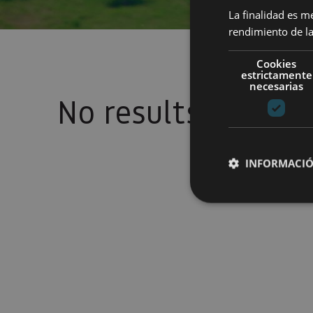
La finalidad es m
rendimiento de la
Cookies
estrictamente
necesarias
No results
INFORMACIÓ
Cookies estrictam
Las cookies estrictam
gestión de cuentas. E