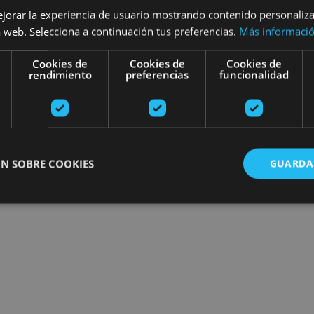
ejorar la experiencia de usuario mostrando contenido personaliz
Find plans
 web. Selecciona a continuación tus preferencias.
Más informaci
Cookies de
Cookies de
Cookies de
rendimiento
preferencias
funcionalidad
N SOBRE COOKIES
GUARDA
ente necesarias
Cookies de rendimiento
Cookies de preferencias
Cookie
Cookies no clasificadas
ente necesarias permiten la funcionalidad principal del sitio web, como el inicio de ses
l sitio web no se puede utilizar correctamente sin las cookies estrictamente necesarias.
Proveedor
/