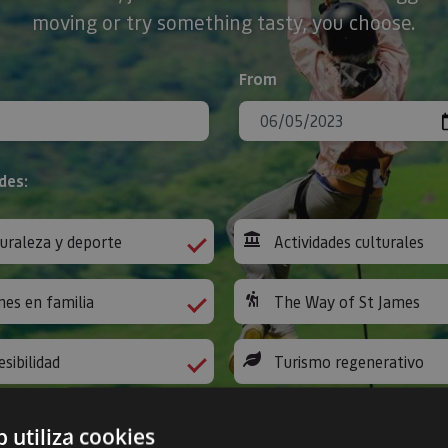
moving or try something tasty, you choose.
From
des:
uraleza y deporte
Actividades culturales
nes en familia
The Way of St James
esibilidad
Turismo regenerativo
b utiliza cookies