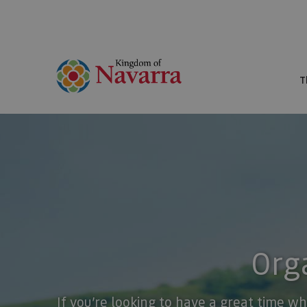
T
Orga
If you’re looking to have a great time wh