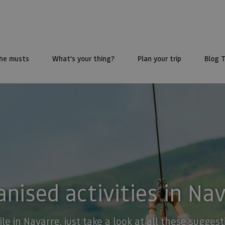
he musts
What’s your thing?
Plan your trip
Blog 
nised activities in Na
ile in Navarre, just take a look at all these sugge