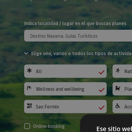
Search
Indica localidad / lugar en el que buscas planes
Elige uno, varios o todos los tipos de activida
All
Nat
Wellness and wellbeing
Pla
San Fermin
Acc
Online booking
Ese sitio we