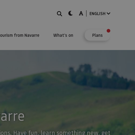
Search
dark-mode
A-mode
ENGLISH
Tourism from Navarre
What's on
Plans
varre
stions. Have fun, learn something new, get