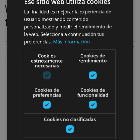
Ese sitio web utiliza cookies
We have located
2
plans
La finalidad es mejorar la experiencia de
to do
usuario mostrando contenido
personalizado y medir el rendimiento de
la web. Selecciona a continuación tus
preferencias.
Más información
Cookies
Cookies de
Show
estrictamente
rendimiento
necesarias
Guided mountain bike route in Fi
Cookies de
Cookies de
preferencias
funcionalidad
Cookies no clasificadas
01 ENE - 31 DIC