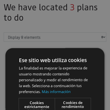
We have located
3
plans
to do
Show
Ese sitio web utiliza cookies
Guided tour of Olite
La finalidad es mejorar la experiencia de
usuario mostrando contenido
personalizado y medir el rendimiento de
la web. Selecciona a continuación tus
preferencias.
Más información
Cookies
Cookies de
estrictamente
rendimiento
01 ENE - 31 DIC