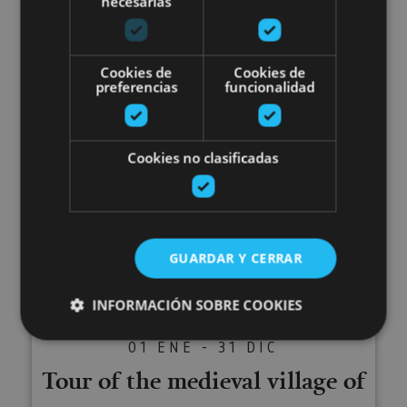
necesarias
Guided tour of Olite
Cookies de
Cookies de
preferencias
funcionalidad
Olite, Palacio Real de Olite, Iglesia de Santa María
la Real (Olite)
Cookies no clasificadas
Tour of the medieval village of 
GUARDAR Y CERRAR
INFORMACIÓN SOBRE COOKIES
01 ENE - 31 DIC
Tour of the medieval village of
Cookies estrictamente necesarias
Cookies de rendimiento