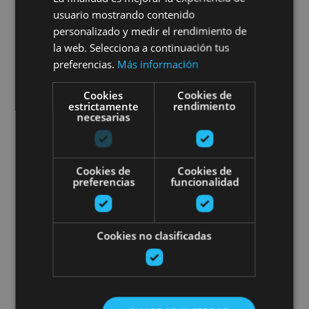
caves
usuario mostrando contenido
personalizado y medir el rendimiento de
la web. Selecciona a continuación tus
preferencias.
Más información
Cueva de Zugarramurdi, Valle de Baztan, Elizondo,
Señorío de Bertiz (Bertiz), Urdazubi/Urdax,
Cookies
Cookies de
estrictamente
rendimiento
Zugarramurdi, Cuevas de Urdazubi/Urdax
necesarias
Irati Forest, Ochagavía and gorg
Cookies de
Cookies de
preferencias
funcionalidad
Cookies no clasificadas
01 ENE - 31 DIC
Irati Forest, Ochagavía and