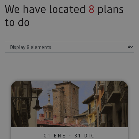
We have located
8
plans
to do
Show
Tour in Pamplona
01 ENE - 31 DIC