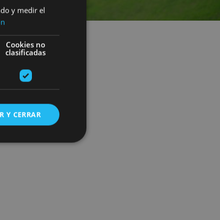
ado y medir el
ón
Cookies no
clasificadas
R Y CERRAR
s de funcionalidad
ión de usuario y la