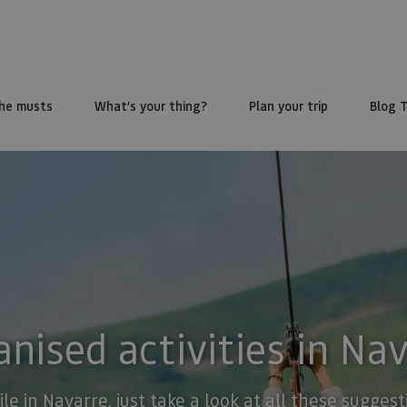
he musts
What’s your thing?
Plan your trip
Blog 
nised activities in Na
ile in Navarre, just take a look at all these sugge