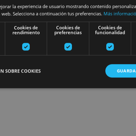
ejorar la experiencia de usuario mostrando contenido personaliz
Find plans
 web. Selecciona a continuación tus preferencias.
Más informaci
Cookies de
Cookies de
Cookies de
rendimiento
preferencias
funcionalidad
N SOBRE COOKIES
GUARDA
ente necesarias
Cookies de rendimiento
Cookies de preferencias
Cookie
Cookies no clasificadas
ente necesarias permiten la funcionalidad principal del sitio web, como el inicio de ses
l sitio web no se puede utilizar correctamente sin las cookies estrictamente necesarias.
Proveedor
/