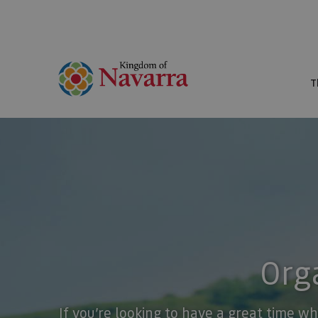
T
Orga
If you’re looking to have a great time wh