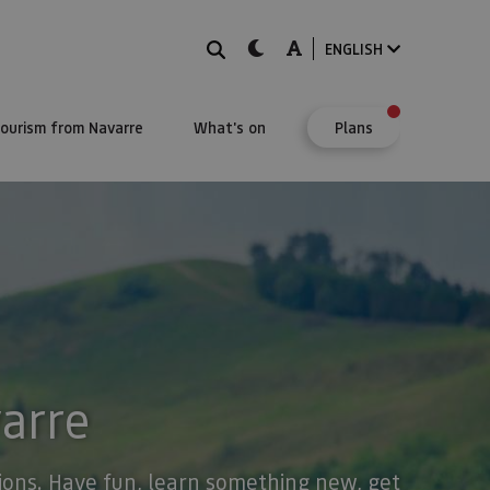
Search
dark-mode
A-mode
ENGLISH
Tourism from Navarre
What's on
Plans
varre
stions. Have fun, learn something new, get