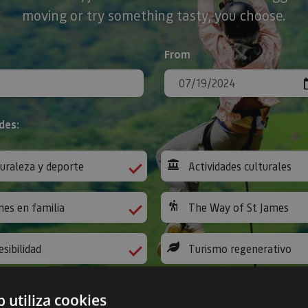
moving or try something tasty, you choose.
From
des:
uraleza y deporte
Actividades culturales
nes en familia
The Way of St James
esibilidad
Turismo regenerativo
b utiliza cookies