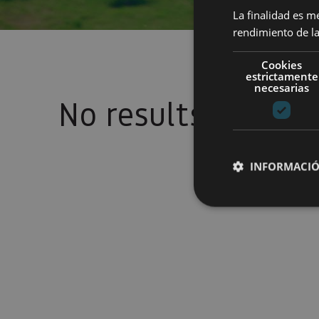
La finalidad es m
rendimiento de la
Cookies
estrictamente
necesarias
No results
INFORMACIÓ
Cookies estrictam
Las cookies estrictam
gestión de cuentas. E