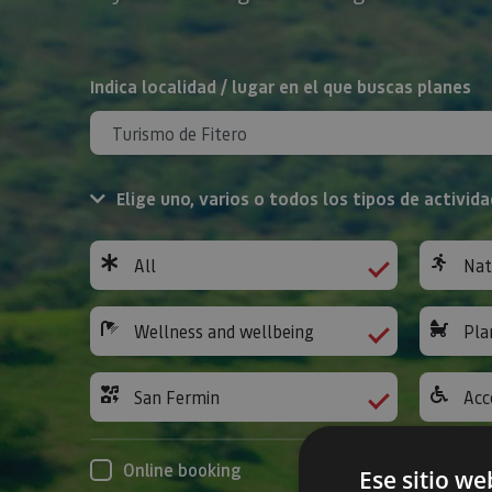
Search
Indica localidad / lugar en el que buscas planes
Elige uno, varios o todos los tipos de activida
All
Nat
Wellness and wellbeing
Pla
San Fermin
Acc
Online booking
Ese sitio we