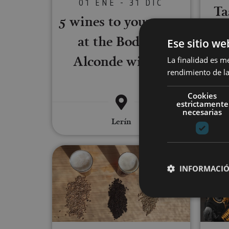
01 ENE - 31 DIC
Ta
5 wines to your taste
and
at the Bodegas
Ese sitio we
a
Alconde winery
La finalidad es m
rendimiento de la
Cookies
estrictamente
necesarias
Lerín
Beer and wine in the midst of 
INFORMACIÓ
Cookies estrictam