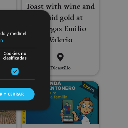
C
Toast with wine and
at
liquid gold at
rna
Bodegas Emilio
ado y medir el
Valerio
ón
Cookies no
clasificadas
Dicastillo
perience at Bodegas Irache
Gymkana Digital La Leyenda de P
R Y CERRAR
s de funcionalidad