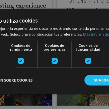
01 ENE - 31 DI
sting experience
Wine tourism 
 cocktail mixing
Bodegas Quade
b utiliza cookies
mid blackthorn
Vía
ejorar la experiencia de usuario mostrando contenido personaliz
bushes
 web. Selecciona a continuación tus preferencias.
Más informaci
Cookies de
Cookies de
Cookies de
rendimiento
preferencias
funcionalidad
Dicastillo
Igúzquiza
vineyards at Bodegas Emilio Valerio
Escape room 'Conspiración del Reino'
Vineyard ex
N SOBRE COOKIES
GUARDA
ente necesarias
Cookies de rendimiento
Cookies de preferencias
Cookie