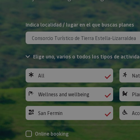
Search
Indica localidad / lugar en el que buscas planes
Elige uno, varios o todos los tipos de activida
All
Nat
Wellness and wellbeing
Pla
San Fermin
Acc
Online booking