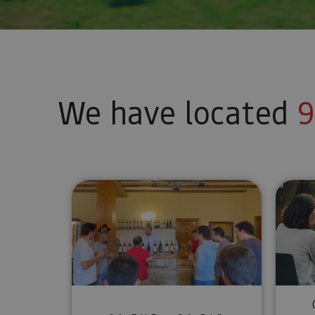
We have located
9
5 wines to your taste at the 