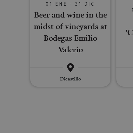
01 ENE - 31 DIC
Beer and wine in the
Las cookies estrictam
gestión de cuentas. E
midst of vineyards at
'
Nombre
Bodegas Emilio
CookieScriptConse
Valerio
JSESSIONID
Dicastillo
COOKIE_SUPPORT
Nombre
Nombre
Nombre
_hjSession_3655069
Provee
Nombre
/
Domin
LFR_SESSION_STAT
C
GUEST_LANGUAGE_
uid
.adform
GN