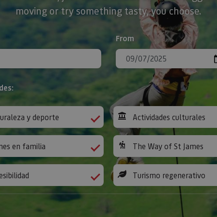
moving or try something tasty, you choose.
From
des:
uraleza y deporte
Actividades culturales
nes en familia
The Way of St James
esibilidad
Turismo regenerativo