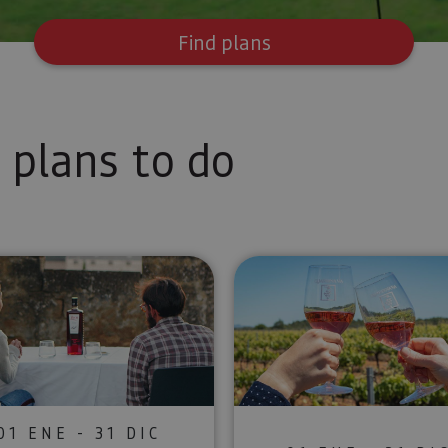
Find plans
plans to do
Bodegas Alconde winery
Tasting experience and cocktail mixing amid blackth
Wine touri
01 ENE - 31 DIC