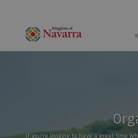
T
Orga
If you’re looking to have a great time wh