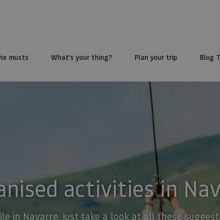
he musts
What’s your thing?
Plan your trip
Blog 
nised activities in Na
ile in Navarre, just take a look at all these sugge