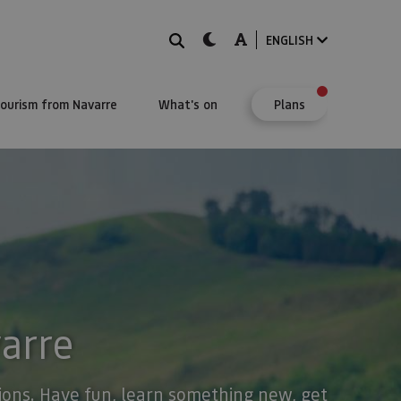
Search
dark-mode
A-mode
ENGLISH
Tourism from Navarre
What's on
Plans
varre
stions. Have fun, learn something new, get