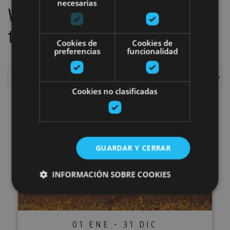
necesarias
We have located
1
plans
to do
Cookies de
Cookies de
preferencias
funcionalidad
Cookies no clasificadas
Show
Bodegas Pagos de Araiz, Olite
GUARDAR Y CERRAR
INFORMACIÓN SOBRE COOKIES
Cookies estrictamente necesarias
01 ENE - 31 DIC
Cookies de rendimiento