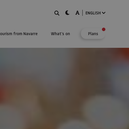
Search
dark-mode
A-mode
ENGLISH
Tourism from Navarre
What's on
Plans