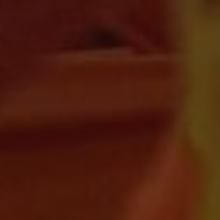
_pk_id.59.3f34
pageviewCount