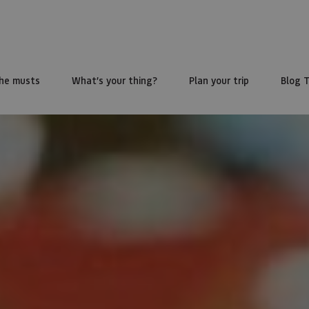
he musts
What’s your thing?
Plan your trip
Blog 