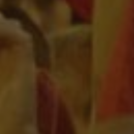
tamiento de los
na cookie de tipo
una serie corta de
e referencia para el
aforma de análisis
dar a los
tamiento de los
na cookie de tipo
na serie corta de
e referencia para el
istas de la página
personalizar la