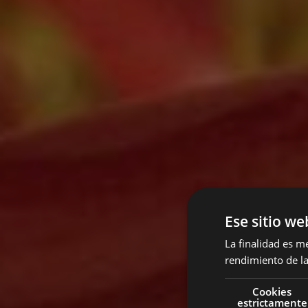
Ese sitio we
La finalidad es m
rendimiento de la
Cookies
estrictamente