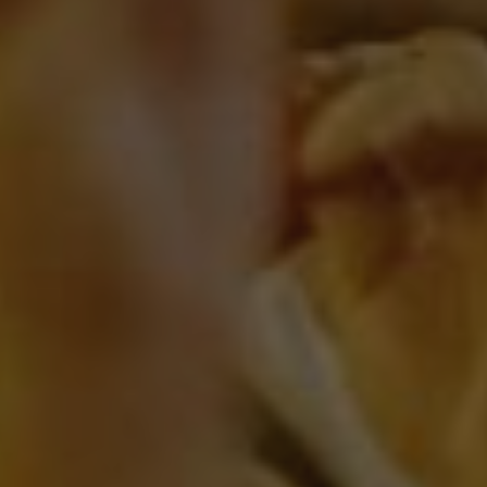
propietarios de sitios web a rastrear el compor
visitantes y medir el rendimiento del sitio. Es u
patrón, donde el prefijo _pk_ses es seguido por 
números y letras, que se cree que es un código d
dominio que configura la cookie.
www.visitnavarra.es
1 año
Este nombre de cookie está asociado con la plat
web de código abierto Piwik. Se utiliza para ayu
propietarios de sitios web a rastrear el compor
visitantes y medir el rendimiento del sitio. Es u
patrón, donde el prefijo _pk_id es seguido por u
números y letras, que se cree que es un código d
dominio que configura la cookie.
.visitnavarra.es
1 día
Esta cookie se utiliza para contar y rastrear las v
por un usuario durante su visita para mejorar y 
experiencia del usuario.