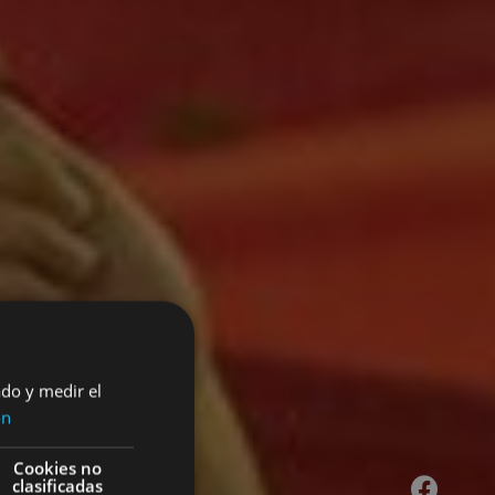
ado y medir el
ón
Cookies no
clasificadas
Facebook