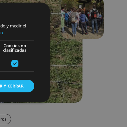
Next
ado y medir el
ón
Cookies no
clasificadas
R Y CERRAR
s de funcionalidad
ros