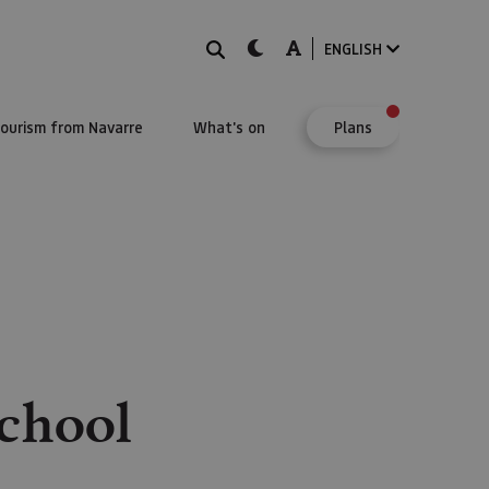
Search
dark-mode
A-mode
ENGLISH
Tourism from Navarre
What's on
Plans
school