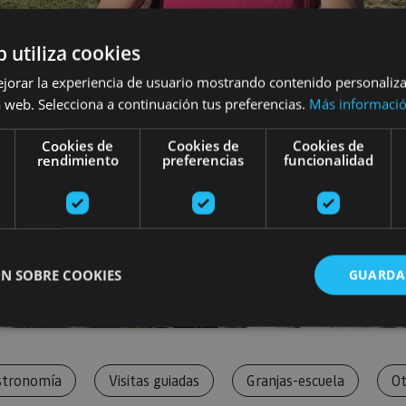
b utiliza cookies
ejorar la experiencia de usuario mostrando contenido personaliz
 web. Selecciona a continuación tus preferencias.
Más informaci
Cookies de
Cookies de
Cookies de
rendimiento
preferencias
funcionalidad
N SOBRE COOKIES
GUARDA
ente necesarias
Cookies de rendimiento
Cookies de preferencias
Cookie
stronomía
Visitas guiadas
Granjas-escuela
Ot
Cookies no clasificadas