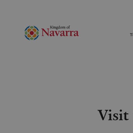
T
Visit