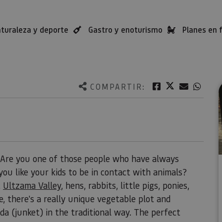
turaleza y deporte
Gastro y enoturismo
Planes en 
Twitter
Facebook
Correo e
What
COMPARTIR:
 Are you one of those people who have always
ou like your kids to be in contact with animals?
c
Ultzama Valley
, hens, rabbits, little pigs, ponies,
, there's a really unique vegetable plot and
da (junket) in the traditional way. The perfect