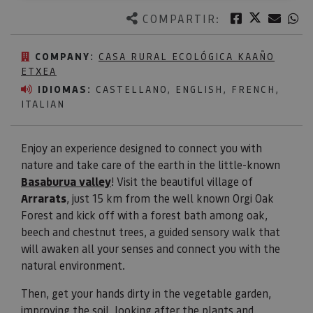
Twitter
Facebook
Corre
W
COMPARTIR:
COMPANY:
CASA RURAL ECOLÓGICA KAAÑO
ETXEA
IDIOMAS:
CASTELLANO, ENGLISH, FRENCH,
ITALIAN
Enjoy an experience designed to connect you with
nature and take care of the earth in the little-known
Basaburua valley
! Visit the beautiful village of
Arrarats
, just 15 km from the well known Orgi Oak
Forest and kick off with a forest bath among oak,
beech and chestnut trees, a guided sensory walk that
will awaken all your senses and connect you with the
natural environment.
Then, get your hands dirty in the vegetable garden,
improving the soil, looking after the plants and