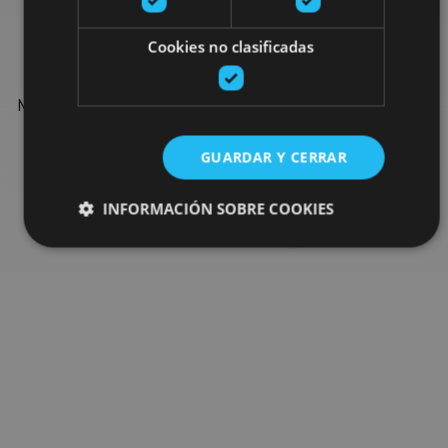
Find more plans
Cookies no clasificadas
Find more plans and suggestions to round off your trip in
Navarre: organised activities, tours and the most important
events in the calendar.
GUARDAR Y CERRAR
Go to the plan finder
INFORMACIÓN SOBRE COOKIES
Cookies estrictamente necesarias
Cookies de rendimiento
Cookies de preferencias
Cookies de funcionalidad
Cookies no clasificadas
Las cookies estrictamente necesarias permiten la