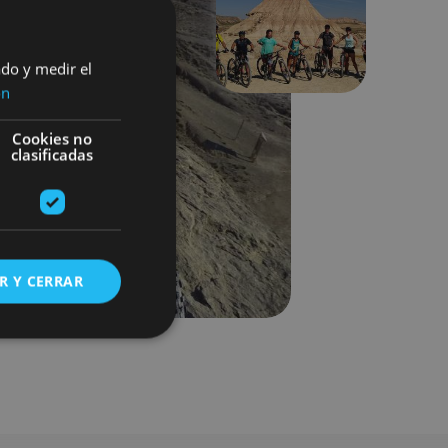
Next
ado y medir el
ón
Cookies no
clasificadas
R Y CERRAR
s de funcionalidad
ión de usuario y la