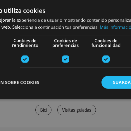
b utiliza cookies
ejorar la experiencia de usuario mostrando contenido personaliz
 web. Selecciona a continuación tus preferencias.
Más informaci
Cookies de
Cookies de
Cookies de
rendimiento
preferencias
funcionalidad
N SOBRE COOKIES
GUARDA
Bici
Visitas guiadas
ente necesarias
Cookies de rendimiento
Cookies de preferencias
Cookie
Cookies no clasificadas
ente necesarias permiten la funcionalidad principal del sitio web, como el inicio de ses