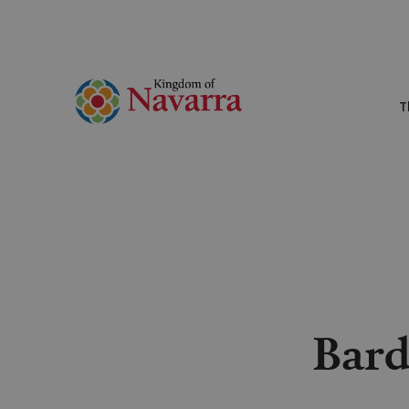
T
Bard