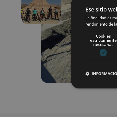
Previous
Ese sitio we
La finalidad es m
rendimiento de la
Cookies
estrictamente
necesarias
INFORMACIÓ
Cookies estrictam
Las cookies estrictam