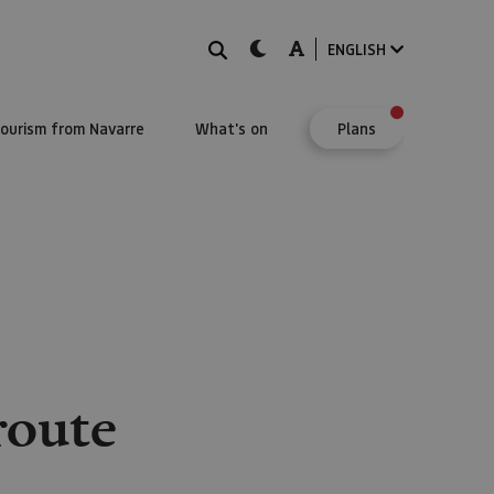
Search
dark-mode
A-mode
ENGLISH
Tourism from Navarre
What's on
Plans
route