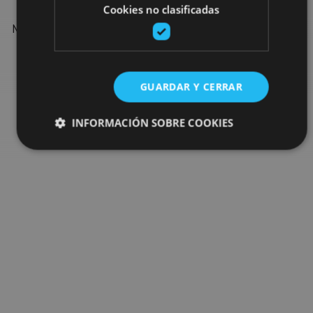
Cookies no clasificadas
Find more plans and suggestions to round off your trip in
Navarre: organised activities, tours and the most important
events in the calendar.
GUARDAR Y CERRAR
Go to the plan finder
INFORMACIÓN SOBRE COOKIES
Cookies estrictamente necesarias
Cookies de rendimiento
Cookies de preferencias
Cookies de funcionalidad
Cookies no clasificadas
Las cookies estrictamente necesarias permiten la
funcionalidad principal del sitio web, como el inicio de
sesión de usuario y la gestión de cuentas. El sitio web