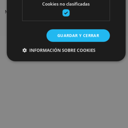
Cookies no clasificadas
Find more plans and suggestions to round off your trip in
Navarre: organised activities, tours and the most important
events in the calendar.
GUARDAR Y CERRAR
Go to the plan finder
INFORMACIÓN SOBRE COOKIES
Cookies estrictamente necesarias
Cookies de rendimiento
Cookies de preferencias
Cookies de funcionalidad
Cookies no clasificadas
Las cookies estrictamente necesarias permiten la
funcionalidad principal del sitio web, como el inicio de
sesión de usuario y la gestión de cuentas. El sitio web