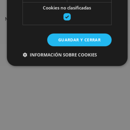
Cookies no clasificadas
Find more plans and suggestions to round off your trip in
Navarre: organised activities, tours and the most important
events in the calendar.
GUARDAR Y CERRAR
Go to the plan finder
INFORMACIÓN SOBRE COOKIES
Cookies estrictamente necesarias
Cookies de rendimiento
Cookies de preferencias
Cookies de funcionalidad
Cookies no clasificadas
Las cookies estrictamente necesarias permiten la
funcionalidad principal del sitio web, como el inicio de