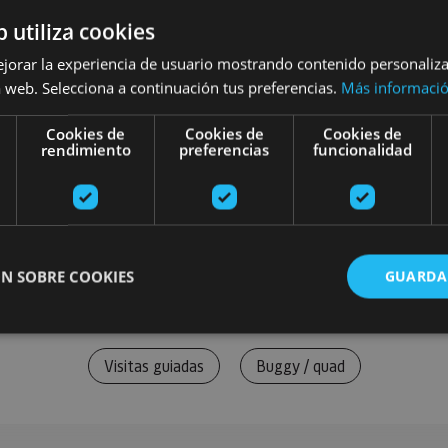
b utiliza cookies
ejorar la experiencia de usuario mostrando contenido personaliz
 web. Selecciona a continuación tus preferencias.
Más informaci
Cookies de
Cookies de
Cookies de
rendimiento
preferencias
funcionalidad
N SOBRE COOKIES
GUARDA
Visitas guiadas
Buggy / quad
ente necesarias
Cookies de rendimiento
Cookies de preferencias
Cookie
Cookies no clasificadas
ente necesarias permiten la funcionalidad principal del sitio web, como el inicio de ses