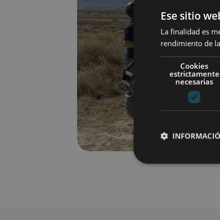
Ese sitio we
La finalidad es m
rendimiento de la
Cookies
estrictamente
necesarias
INFORMACIÓ
Cookies estrictam
Las cookies estrictam