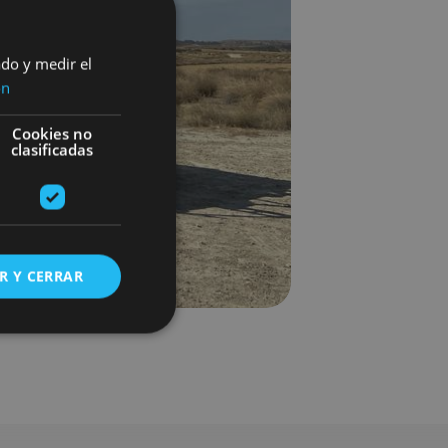
ado y medir el
ón
Cookies no
clasificadas
R Y CERRAR
s de funcionalidad
ión de usuario y la