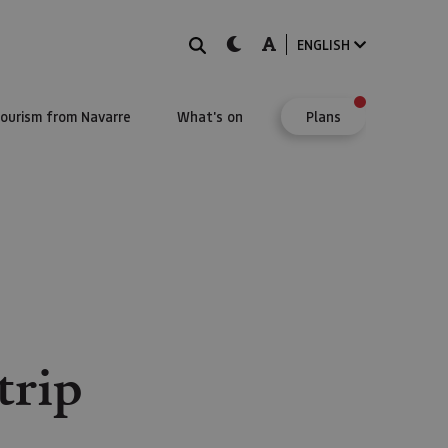
Search
dark-mode
A-mode
ENGLISH
Tourism from Navarre
What's on
Plans
trip