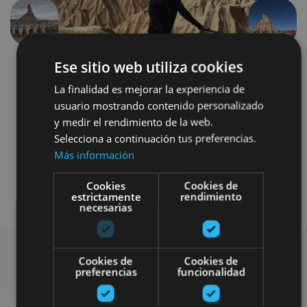
Previous
Next
Ese sitio web utiliza cookies
La finalidad es mejorar la experiencia de
usuario mostrando contenido personalizado
y medir el rendimiento de la web.
Selecciona a continuación tus preferencias.
Más información
Bici
Senderismo y montaña
Cookies
Cookies de
Visitas guiadas
4x4 / car
estrictamente
rendimiento
necesarias
Cookies de
Cookies de
preferencias
funcionalidad
Find more plans