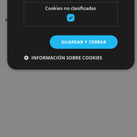
Cookies no clasificadas
Find more plans and suggestions to round off your trip in
Navarre: organised activities, tours and the most important
events in the calendar.
GUARDAR Y CERRAR
Go to the plan finder
INFORMACIÓN SOBRE COOKIES
Cookies estrictamente necesarias
Cookies de rendimiento
Cookies de preferencias
Cookies de funcionalidad
Cookies no clasificadas
Las cookies estrictamente necesarias permiten la
funcionalidad principal del sitio web, como el inicio de