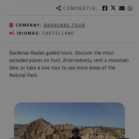
Twitter
Facebook
Corre
W
COMPARTIR:
COMPANY:
BARDENAS TOUR
IDIOMAS:
CASTELLANO
Bardenas Reales guided tours. Discover the most
secluded places on foot. Alternatively, rent a mountain
bike, or take a 4x4 tour to see more areas of the
Natural Park.