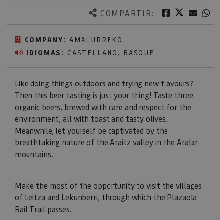
Twitter
Facebook
Corre
W
COMPARTIR:
COMPANY:
AMALURREKO
IDIOMAS:
CASTELLANO, BASQUE
Like doing things outdoors and trying new flavours?
Then this beer tasting is just your thing! Taste three
organic beers, brewed with care and respect for the
environment, all with toast and tasty olives.
Meanwhile, let yourself be captivated by the
breathtaking
nature
of the Araitz valley in the Aralar
mountains.
​​​​​​​Make the most of the opportunity to visit the villages
of Leitza and Lekunberri, through which the
Plazaola
Rail Trail
passes.