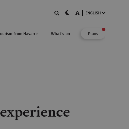
Search
dark-mode
A-mode
ENGLISH
Tourism from Navarre
What's on
Plans
experience