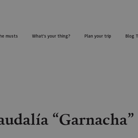
he musts
What’s your thing?
Plan your trip
Blog 
audalía “Garnacha” 