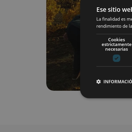
Ese sitio we
La finalidad es m
rendimiento de la
Cookies
estrictamente
necesarias
INFORMACIÓ
Cookies estrictam
Las cookies estrictam