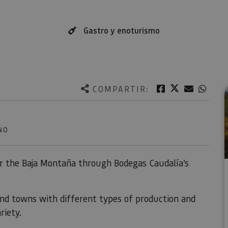
Gastro y enoturismo
Twitter
Facebook
Correo e
What
COMPARTIR:
NO
ver the Baja Montaña through Bodegas Caudalía’s
and towns with different types of production and
riety.