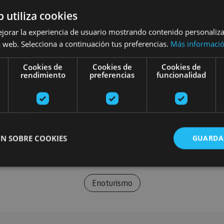
b utiliza cookies
ejorar la experiencia de usuario mostrando contenido personaliz
 web. Selecciona a continuación tus preferencias.
Más informaci
Cookies de
Cookies de
Cookies de
rendimiento
preferencias
funcionalidad
N SOBRE COOKIES
GUARDA
Enoturismo
ente necesarias
Cookies de rendimiento
Cookies de preferencias
Cookie
Cookies no clasificadas
ente necesarias permiten la funcionalidad principal del sitio web, como el inicio de ses