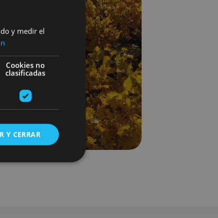
ado y medir el
ón
Cookies no
clasificadas
R Y CERRAR
s de funcionalidad
ión de usuario y la