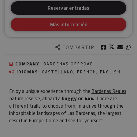
Reservar entradas
Más información
Twitter
Facebook
Corre
W
COMPARTIR:
COMPANY:
BARDENAS OFFROAD
IDIOMAS:
CASTELLANO, FRENCH, ENGLISH
Enjoy a unique experience through the
Bardenas Reales
nature reserve, aboard a
buggy or 4x4
. There are
different trails to choose from, in a drive through the
inhospitable landscapes of Las Bardenas, the largest
desert in Europe. Come and see for yourself!