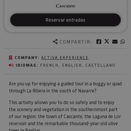
Cascante
Reservar entradas
Twitter
Facebook
Corre
W
COMPARTIR:
COMPANY:
ACTIVA EXPERIENCE
IDIOMAS:
FRENCH, ENGLISH, CASTELLANO
Are you up for enjoying a guided tour in a buggy or quad
through La Ribera in the south of Navarre?
This activity allows you to do so safely and to enjoy
the scenery and vegetation in the southernmost part
of our region: the town of Cascante, the Laguna de Lor
reservoir and the remarkable thousand-year-old olive
trees in Barillas.