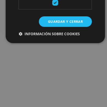
Go to the plan finder
GUARDAR Y CERRAR
INFORMACIÓN SOBRE COOKIES
Cookies estrictamente necesarias
Cookies de rendimiento
Cookies de preferencias
Cookies de funcionalidad
Cookies no clasificadas
Las cookies estrictamente necesarias permiten la
funcionalidad principal del sitio web, como el inicio de
sesión de usuario y la gestión de cuentas. El sitio web
no se puede utilizar correctamente sin las cookies
estrictamente necesarias.