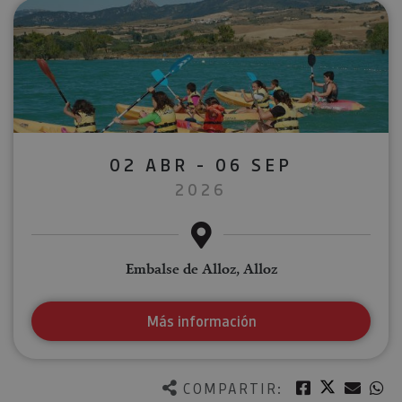
02 ABR - 06 SEP
2026
Embalse de Alloz, Alloz
Más información
Twitter
Facebook
Corre
W
COMPARTIR: