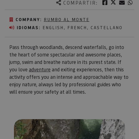
Twitter
Facebook
Corre
W
COMPARTIR:
COMPANY:
RUMBO AL MONTE
IDIOMAS:
ENGLISH, FRENCH, CASTELLANO
Pass through woodlands, descend waterfalls, go into
the heart of some spectacular and awesome places,
jump, swim and breathe nature in its purest state. If
you love
adventure
and exiting experiences, then this
activity offers you an intense and approachable way to
enjoy nature, always led by professional guides who
will ensure your safety at all times.