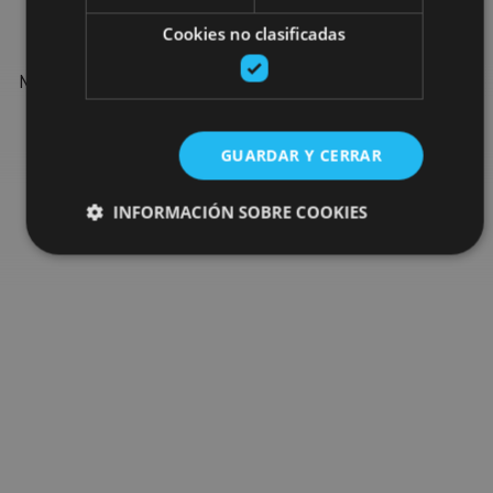
Cookies no clasificadas
Find more plans and suggestions to round off your trip in
Navarre: organised activities, tours and the most important
events in the calendar.
GUARDAR Y CERRAR
Go to the plan finder
INFORMACIÓN SOBRE COOKIES
Cookies estrictamente necesarias
Cookies de rendimiento
Cookies de preferencias
Cookies de funcionalidad
Cookies no clasificadas
Las cookies estrictamente necesarias permiten la
funcionalidad principal del sitio web, como el inicio de