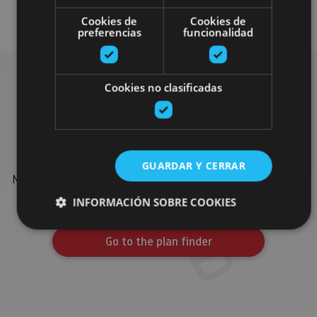
Otros
Cookies de
Cookies de
preferencias
funcionalidad
Cookies no clasificadas
Find more plans
Find more plans and suggestions to round off your trip in
GUARDAR Y CERRAR
Navarre: organised activities, tours and the most important
events in the calendar.
INFORMACIÓN SOBRE COOKIES
Go to the plan finder
Cookies estrictamente necesarias
Cookies de rendimiento
Cookies de preferencias