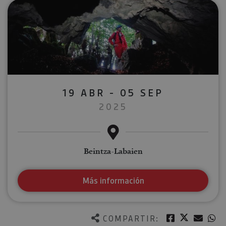
19 ABR - 05 SEP
2025
Beintza-Labaien
Más información
Twitter
Facebook
Corre
W
COMPARTIR: