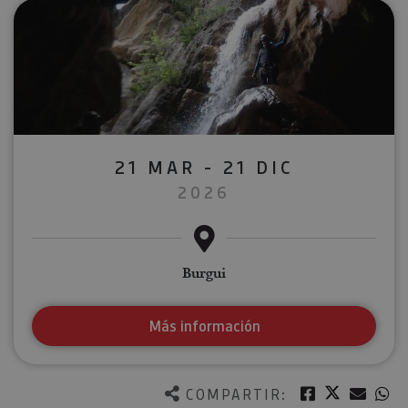
21 MAR - 21 DIC
2026
Burgui
Más información
Twitter
Facebook
Corre
W
COMPARTIR: