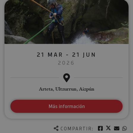
21 MAR - 21 JUN
2026
Arteta, Ultzurrun, Aizpún
Más información
Twitter
Facebook
Corre
W
COMPARTIR: