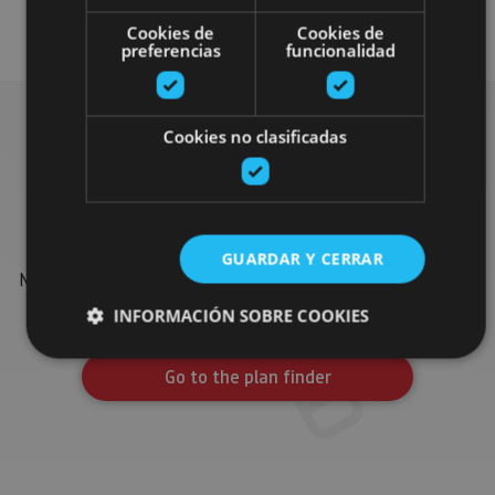
Otros
Cookies de
Cookies de
preferencias
funcionalidad
Cookies no clasificadas
Find more plans
Find more plans and suggestions to round off your trip in
GUARDAR Y CERRAR
Navarre: organised activities, tours and the most important
events in the calendar.
INFORMACIÓN SOBRE COOKIES
Go to the plan finder
Cookies estrictamente necesarias
Cookies de rendimiento
Cookies de preferencias