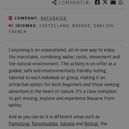
Twitter
Facebook
Corre
W
COMPARTIR:
COMPANY:
NATURKIDE
IDIOMAS:
CASTELLANO, BASQUE, ENGLISH,
FRENCH
Canyoning is an unparalleled, all-in-one way to enjoy
the mountains, combining water, rocks, movement and
the natural environment. This activity is on offer as a
guided, safe and environmentally friendly outing,
tailored to each individual or group, making it an
attractive option for both beginners and those seeking
adventure in the heart of nature. It's a clear invitation
to get moving, explore and experience Navarre from
within.
And as you can do it in different areas such as
Pamplona
,
Roncesvalles
,
Sakana
and
Roncal,
the