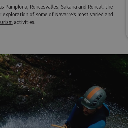
 as
Pamplona
,
Roncesvalles
,
Sakana
and
Roncal,
the
er exploration of some of Navarre's most varied and
ourism
activities.