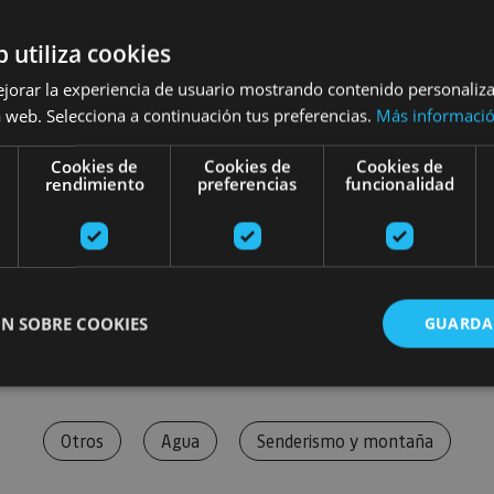
b utiliza cookies
ejorar la experiencia de usuario mostrando contenido personaliz
 web. Selecciona a continuación tus preferencias.
Más informaci
Cookies de
Cookies de
Cookies de
rendimiento
preferencias
funcionalidad
N SOBRE COOKIES
GUARDA
ente necesarias
Cookies de rendimiento
Cookies de preferencias
Cookie
Otros
Agua
Senderismo y montaña
Cookies no clasificadas