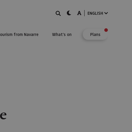
Search
dark-mode
A-mode
ENGLISH
Tourism from Navarre
What's on
Plans
e