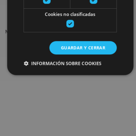
Find more plans
Cookies no clasificadas
Find more plans and suggestions to round off your trip in
Navarre: organised activities, tours and the most important
events in the calendar.
GUARDAR Y CERRAR
Go to the plan finder
INFORMACIÓN SOBRE COOKIES
Cookies estrictamente necesarias
Cookies de rendimiento
Cookies de preferencias
Cookies de funcionalidad
Cookies no clasificadas
Las cookies estrictamente necesarias permiten la