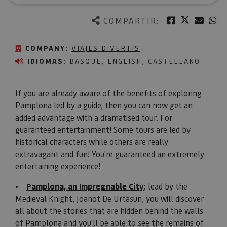
Twitter
Facebook
Corre
W
COMPARTIR:
COMPANY:
VIAJES DIVERTIS
IDIOMAS:
BASQUE, ENGLISH, CASTELLANO
If you are already aware of the benefits of exploring
Pamplona led by a guide, then you can now get an
added advantage with a dramatised tour. For
guaranteed entertainment! Some tours are led by
historical characters while others are really
extravagant and fun! You're guaranteed an extremely
entertaining experience!
•
Pamplona, an Impregnable City
: lead by the
Medieval Knight, Joanot De Urtasun, you will discover
all about the stories that are hidden behind the walls
of Pamplona and you'll be able to see the remains of