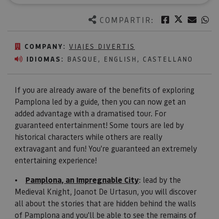
Twitter
Facebook
Corre
W
COMPARTIR:
COMPANY:
VIAJES DIVERTIS
IDIOMAS:
BASQUE, ENGLISH, CASTELLANO
If you are already aware of the benefits of exploring
Pamplona led by a guide, then you can now get an
added advantage with a dramatised tour. For
guaranteed entertainment! Some tours are led by
historical characters while others are really
extravagant and fun! You're guaranteed an extremely
entertaining experience!
•
Pamplona, an Impregnable City
: lead by the
Medieval Knight, Joanot De Urtasun, you will discover
all about the stories that are hidden behind the walls
of Pamplona and you'll be able to see the remains of