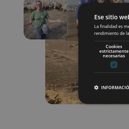
Ese sitio we
Previous
La finalidad es m
rendimiento de la
Cookies
estrictamente
necesarias
INFORMACIÓ
Cookies estrictam