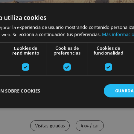
b utiliza cookies
ejorar la experiencia de usuario mostrando contenido personaliz
 web. Selecciona a continuación tus preferencias.
Más informaci
Cookies de
Cookies de
Cookies de
rendimiento
preferencias
funcionalidad
N SOBRE COOKIES
GUARDA
ente necesarias
Cookies de rendimiento
Cookies de preferencias
Cookie
Visitas guiadas
4x4 / car
Cookies no clasificadas