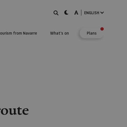
Search
dark-mode
A-mode
ENGLISH
Tourism from Navarre
What's on
Plans
route