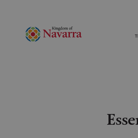
T
Esse