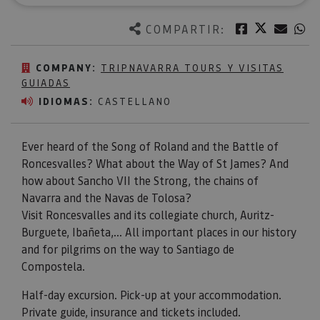
Twitter
Facebook
Corre
W
COMPARTIR:
COMPANY:
TRIPNAVARRA TOURS Y VISITAS
GUIADAS
IDIOMAS:
CASTELLANO
Ever heard of the Song of Roland and the Battle of
Roncesvalles? What about the Way of St James? And
how about Sancho VII the Strong, the chains of
Navarra and the Navas de Tolosa?
Visit Roncesvalles and its collegiate church, Auritz-
Burguete, Ibañeta,... All important places in our history
and for pilgrims on the way to Santiago de
Compostela.
Half-day excursion. Pick-up at your accommodation.
Private guide, insurance and tickets included.