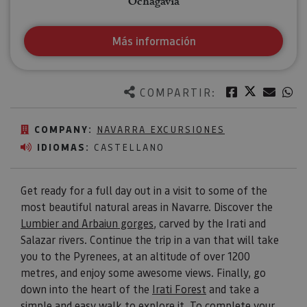
Ochagavía
Más información
Twitter
Facebook
Corre
W
COMPARTIR:
COMPANY:
NAVARRA EXCURSIONES
IDIOMAS:
CASTELLANO
Get ready for a full day out in a visit to some of the
most beautiful natural areas in Navarre. Discover the
Lumbier and Arbaiun gorges
, carved by the Irati and
Salazar rivers. Continue the trip in a van that will take
you to the Pyrenees, at an altitude of over 1200
metres, and enjoy some awesome views. Finally, go
down into the heart of the
Irati Forest
and take a
simple and easy walk to explore it. To complete your