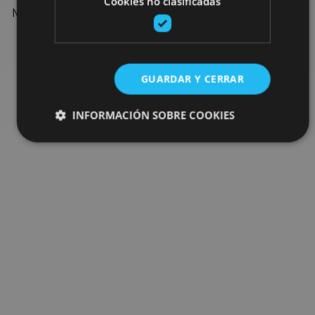
Cookies no clasificadas
Navarre: organised activities, tours and the most important
events in the calendar.
Go to the plan finder
GUARDAR Y CERRAR
INFORMACIÓN SOBRE COOKIES
Cookies estrictamente necesarias
Cookies de rendimiento
Cookies de preferencias
Cookies de funcionalidad
Cookies no clasificadas
Las cookies estrictamente necesarias permiten la
funcionalidad principal del sitio web, como el inicio de
sesión de usuario y la gestión de cuentas. El sitio web
no se puede utilizar correctamente sin las cookies