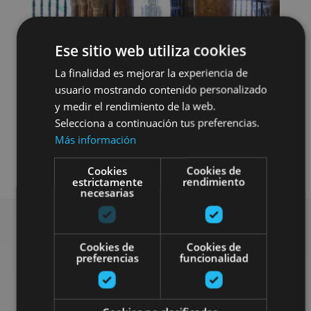
Ese sitio web utiliza cookies
La finalidad es mejorar la experiencia de
usuario mostrando contenido personalizado
y medir el rendimiento de la web.
Selecciona a continuación tus preferencias.
Arquitectura religiosa
Más información
Visitas guiadas
Monasteries
Cookies
Cookies de
estrictamente
rendimiento
necesarias
Cookies de
Cookies de
Find more plans
preferencias
funcionalidad
Find more plans and suggestions to round off your trip in