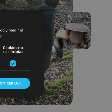
ado y medir el
Next
ón
Cookies no
clasificadas
R Y CERRAR
s de funcionalidad