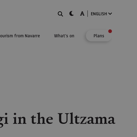
Search
dark-mode
A-mode
ENGLISH
Tourism from Navarre
What's on
Plans
i in the Ultzama