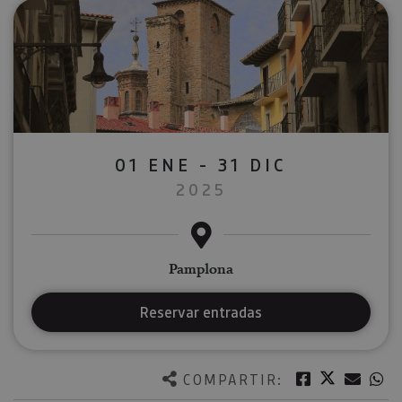
01 ENE - 31 DIC
2025
Pamplona
Reservar entradas
Twitter
Facebook
Corre
W
COMPARTIR: