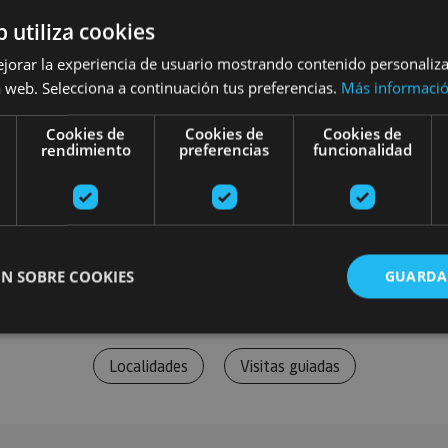
b utiliza cookies
ejorar la experiencia de usuario mostrando contenido personaliz
 web. Selecciona a continuación tus preferencias.
Más informaci
Cookies de
Cookies de
Cookies de
rendimiento
preferencias
funcionalidad
N SOBRE COOKIES
GUARDA
Localidades
Visitas guiadas
ente necesarias
Cookies de rendimiento
Cookies de preferencias
Cookie
Cookies no clasificadas
ente necesarias permiten la funcionalidad principal del sitio web, como el inicio de ses