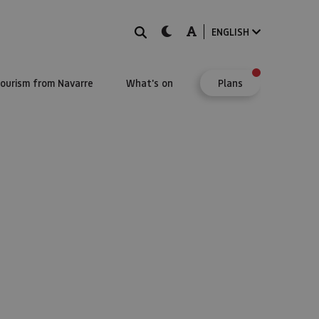
Search
dark-mode
A-mode
ENGLISH
Tourism from Navarre
What's on
Plans