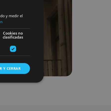
ado y medir el
ón
Cookies no
clasificadas
R Y CERRAR
s de funcionalidad
ión de usuario y la