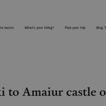
he musts
What’s your thing?
Plan your trip
Blog 
 to Amaiur castle 