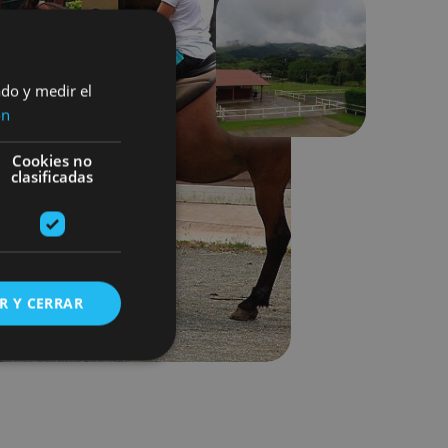
Next
ado y medir el
ón
Cookies no
clasificadas
R Y CERRAR
s de funcionalidad