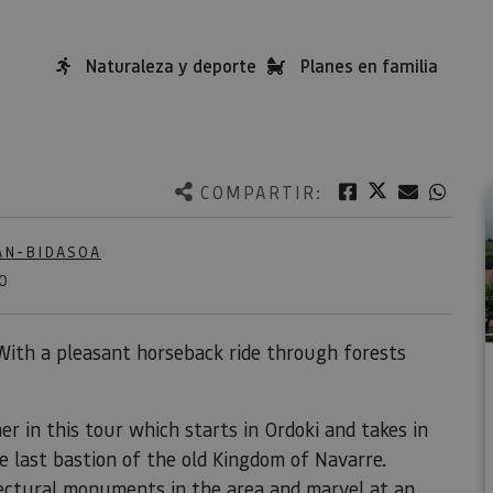
Naturaleza y deporte
Planes en familia
Twitter
Facebook
Correo e
What
COMPARTIR:
AN-BIDASOA
O
With a pleasant horseback ride through forests
r in this tour which starts in Ordoki and takes in
e last bastion of the old Kingdom of Navarre.
tectural monuments in the area and marvel at an