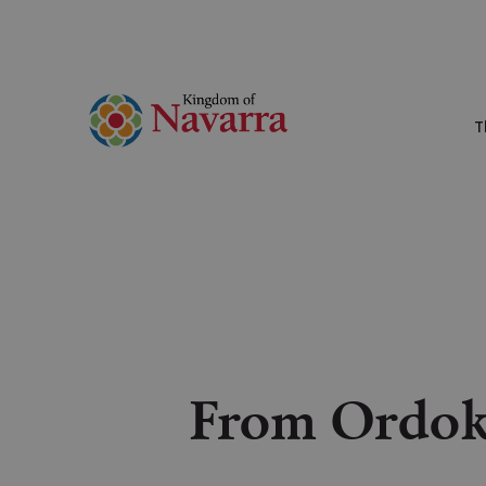
T
From Ordoki