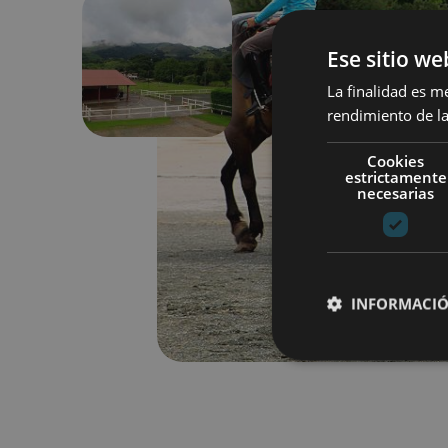
Ese sitio we
Previous
La finalidad es m
rendimiento de la
Cookies
estrictamente
necesarias
INFORMACIÓ
Cookies estrictam