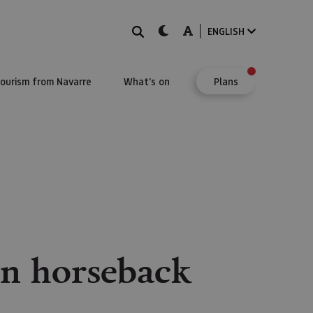
Search
dark-mode
A-mode
ENGLISH
Tourism from Navarre
What's on
Plans
on horseback