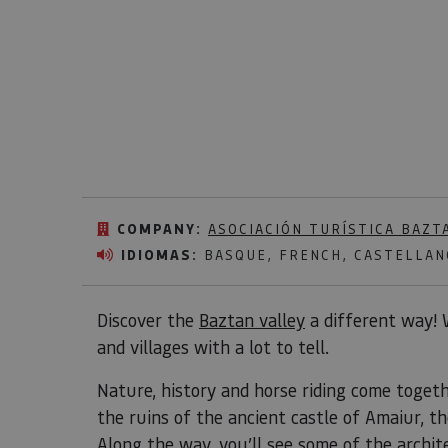
COMPANY:
ASOCIACIÓN TURÍSTICA BAZT
IDIOMAS:
BASQUE, FRENCH, CASTELLAN
Discover the
Baztan valley
a different way! 
and villages with a lot to tell.
Nature, history and horse riding come togethe
the ruins of the ancient castle of Amaiur, th
Along the way, you’ll see some of the archi