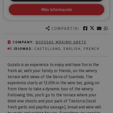
Más información
Twitter
Facebook
Corre
W
COMPARTIR:
COMPANY:
BODEGAS MÁXIMO ABETE
IDIOMAS:
CASTELLANO, ENGLISH, FRENCH
Gozatu is an experience to enjoy and have fun in the
fresh air, with your family or friends, on the winery
terrace with views of the Sierra of Guerinda. The
experience starts at 12.00h in the wine bar, going on
from there to take a dynamic tour of the winery.
Following this, you'll go to the terrace where your
dried vine shoots and your pack of Txistorra (local
fresh garlic and paprika sausage), bread and wine will
be ready and waiting for you. Everything you need to