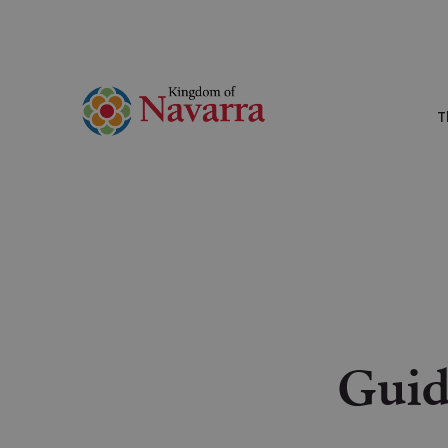
T
Guid