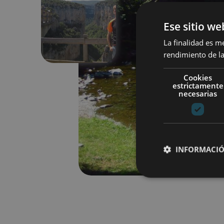
Ese sitio we
Previous
La finalidad es m
rendimiento de la
Cookies
estrictamente
necesarias
INFORMACIÓ
Cookies estrictam