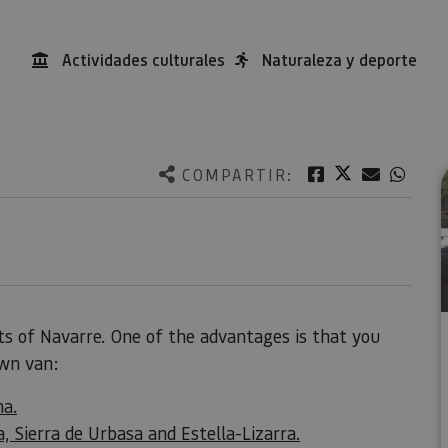
Actividades culturales
Naturaleza y deporte
Twitter
Facebook
Correo e
What
COMPARTIR:
ts of Navarre. One of the advantages is that you
own van:
na.
, Sierra de Urbasa and Estella-Lizarra.