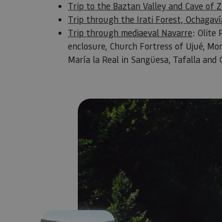
Trip to the Baztan Valley and Cave of 
Trip through the Irati Forest, Ochagav
Trip through mediaeval Navarre
: Olite
enclosure, Church Fortress of Ujué, Mo
María la Real in Sangüesa, Tafalla and C