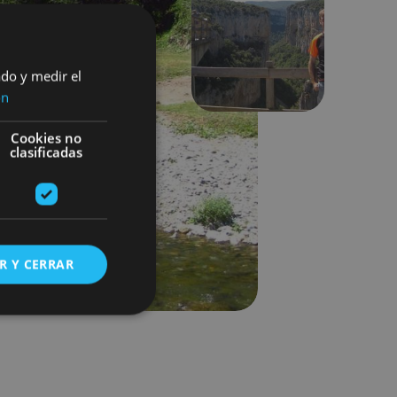
Next
ado y medir el
ón
Cookies no
clasificadas
R Y CERRAR
s de funcionalidad