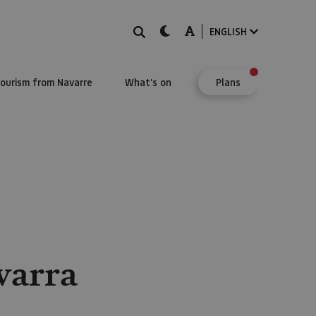
Search
dark-mode
A-mode
ENGLISH
Tourism from Navarre
What's on
Plans
varra