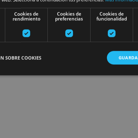
Cookies de
Cookies de
Cookies de
rendimiento
preferencias
funcionalidad
N SOBRE COOKIES
GUARDA
ente necesarias
Cookies de rendimiento
Cookies de preferencias
Cookie
Cookies no clasificadas
ente necesarias permiten la funcionalidad principal del sitio web, como el inicio de ses
l sitio web no se puede utilizar correctamente sin las cookies estrictamente necesarias.
Proveedor
/
Vencimiento
Descripción
Dominio
nt
1 mes
El servicio Cookie-Script.com utiliza esta c
CookieScript