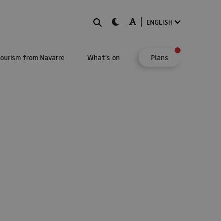
Search
dark-mode
A-mode
ENGLISH
Tourism from Navarre
What's on
Plans