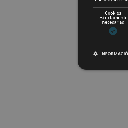
Cookies
estrictamente
necesarias
INFORMACIÓ
Cookies estrictam
Las cookies estrictam
gestión de cuentas. E
Nombre
CookieScriptConse