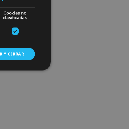
Cookies no
clasificadas
R Y CERRAR
s de funcionalidad
ión de usuario y la
ookie para recordar