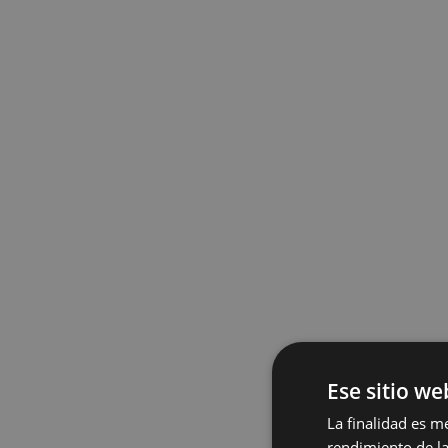
Ese sitio we
La finalidad es m
rendimiento de la