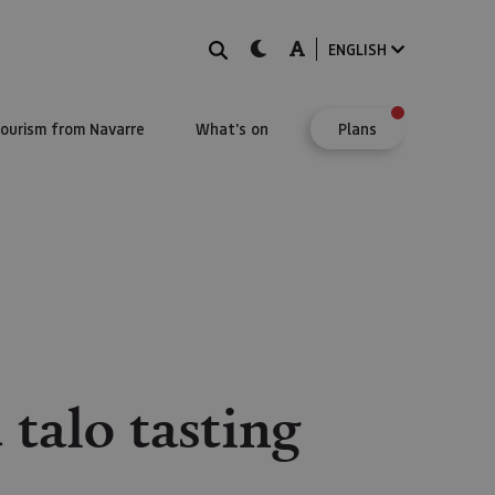
Search
dark-mode
A-mode
ENGLISH
Tourism from Navarre
What's on
Plans
talo tasting