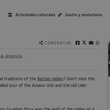
Actividades culturales
Gastro y enoturismo
Twitter
Facebook
Correo e
What
COMPARTIR:
AN-BIDASOA
d traditions of the
Baztan valley
? Don’t miss the
ided tour of the Amaiur mill and the old cider
you to when flour was the gold of the valley at a