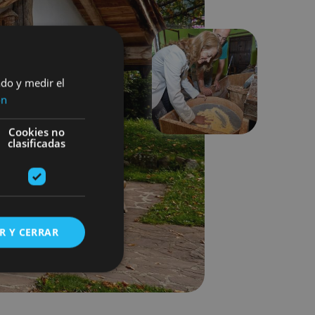
ado y medir el
Next
ón
Cookies no
clasificadas
R Y CERRAR
s de funcionalidad