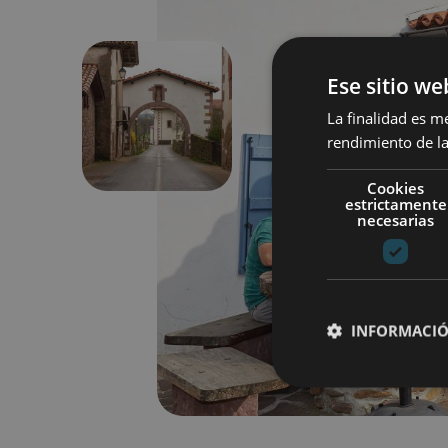
Ese sitio we
La finalidad es m
Previous
rendimiento de la
Cookies
estrictamente
necesarias
INFORMACIÓ
Cookies estrictam