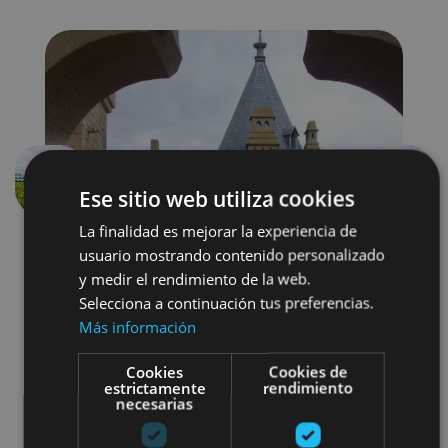
Previous
Next
Ese sitio web utiliza cookies
La finalidad es mejorar la experiencia de
usuario mostrando contenido personalizado
y medir el rendimiento de la web.
Selecciona a continuación tus preferencias.
Más información
Cookies
Cookies de
Localidades
Castillos y fortalezas
estrictamente
rendimiento
necesarias
Arquitectura religiosa