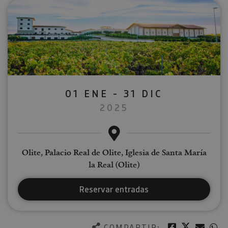
01 ENE - 31 DIC
2025
Olite, Palacio Real de Olite, Iglesia de Santa María
la Real (Olite)
Reservar entradas
Twitter
Facebook
Corre
W
COMPARTIR: