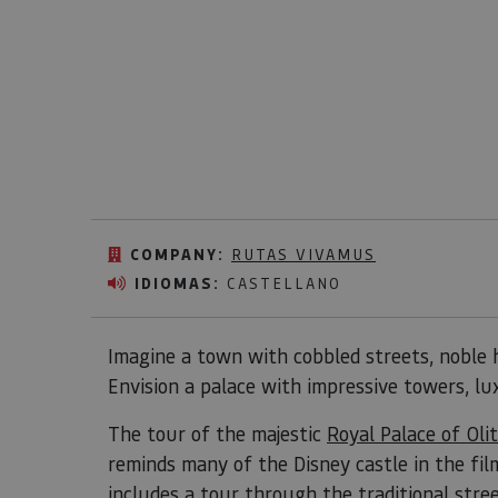
COMPANY:
RUTAS VIVAMUS
IDIOMAS:
CASTELLANO
Imagine a town with cobbled streets, noble 
Envision a palace with impressive towers, l
The tour of the majestic
Royal Palace of Oli
reminds many of the Disney castle in the films
includes a tour through the traditional stre