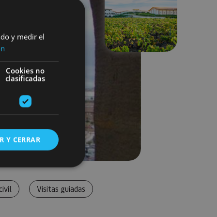
Next
ado y medir el
ón
Cookies no
clasificadas
R Y CERRAR
s de funcionalidad
ivil
Visitas guiadas