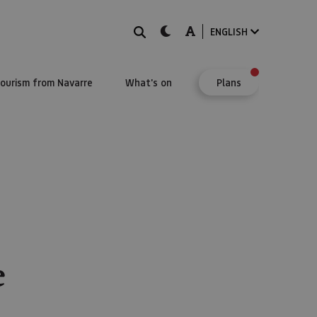
Search
dark-mode
A-mode
ENGLISH
Tourism from Navarre
What's on
Plans
e