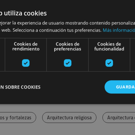
b utiliza cookies
ejorar la experiencia de usuario mostrando contenido personaliz
 web. Selecciona a continuación tus preferencias.
Más informaci
Cookies de
Cookies de
Cookies de
rendimiento
preferencias
funcionalidad
N SOBRE COOKIES
GUARDA
ente necesarias
Cookies de rendimiento
Cookies de preferencias
Cookie
los y fortalezas
Arquitectura religiosa
Arquitectura c
Cookies no clasificadas