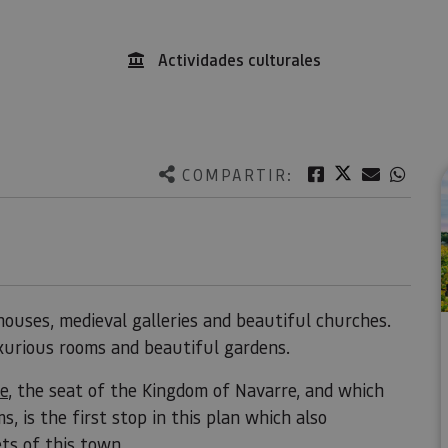
Actividades culturales
Twitter
Facebook
Correo e
What
COMPARTIR:
houses, medieval galleries and beautiful churches.
uxurious rooms and beautiful gardens.
te
, the seat of the Kingdom of Navarre, and which
, is the first stop in this plan which also
ets of this town.